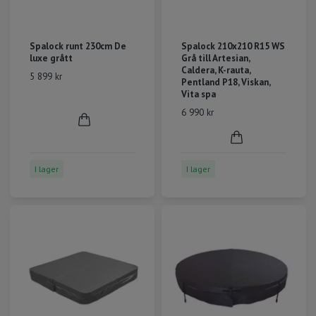
Spalock runt 230cm De
Spalock 210x210 R15 WS
luxe grått
Grå till Artesian,
Caldera, K-rauta,
5 899 kr
Pentland P18, Viskan,
Vita spa
6 990 kr
I lager
I lager