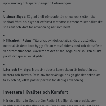
uppvärmning och sparar pengar på elräkningen.
Ultimat Skydd:
Säg adjö till oönskade löv, smuts och skräp i ditt
spabad. Vårt lock skyddar effektivt mot yttre element, vilket håller ditt
spa rent och klart för användning när som helst.
Hållbarhet i Fokus:
Tillverkat av högkvalitativa, väderbeständiga
material, är detta lock byggt för att motstå tidens tand och de tuffaste
väderförhållandena. Oavsett om det är snö, regn eller sol, kan du lita
på att ditt spa är väl skyddat.
Lätt och Smidigt:
Trots sin robusta konstruktion, är locket lätt att
hantera och förvara. Dess användarvänliga design gör det enkelt att
ta av och på, vilket passar perfekt för daglig användning.
Investera i Kvalitet och Komfort
När du väljer vårt Spalock 2m Radie 18, väljer du en produkt som
kombinerar funktionalitet och stil. Det är inte bara ett lock; det är en