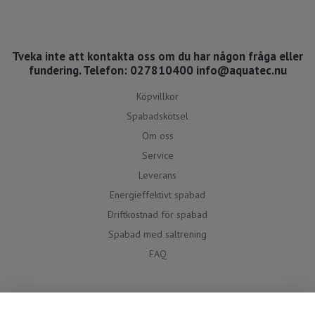
Tveka inte att kontakta oss om du har någon fråga eller
fundering. Telefon: 027810400
info@aquatec.nu
Köpvillkor
Spabadskötsel
Om oss
Service
Leverans
Energieffektivt spabad
Driftkostnad för spabad
Spabad med saltrening
FAQ
Social media