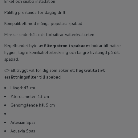
Enkel och snabb installation
Pålitlig prestanda för daglig drift
Kompatibelt med många populära spabad
Minskar underhåll och förbättrar vattenkvaliteten
Regelbundet byte av
filterpatron i spabadet
bidrar till bättre
hygien, lägre kemikalieförbrukning och längre livslängd på ditt
spabad.
👉 Ett tryggt val för dig som söker ett
högkvalitativt
ersättningsfilter till spabad
.
Längd: 43 cm
Ytterdiameter: 13 cm
Genomgående hål 5 cm
Artesian Spas
Aquavia Spas