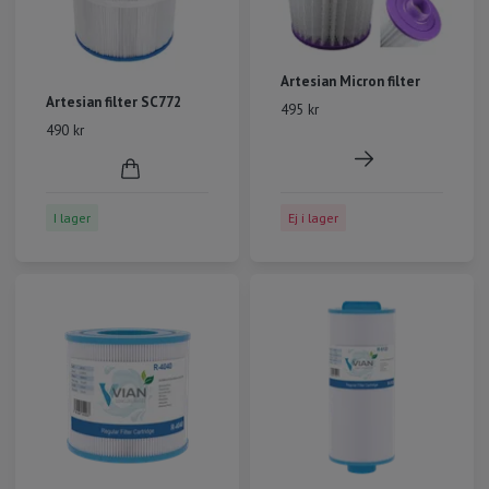
Artesian Micron filter
Artesian filter SC772
495 kr
490 kr
I lager
Ej i lager