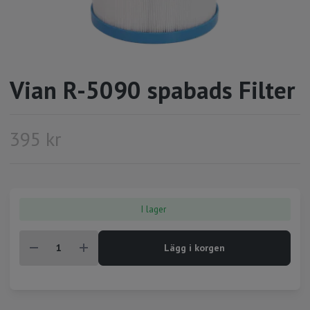
Vian R-5090 spabads Filter
395 kr
I lager
Lägg i korgen