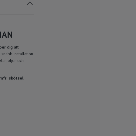
VIAN
er dig att
 snabb installation
lar, oljor och
emfri skötsel
.