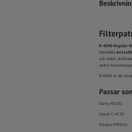
Beskrivni
Filterpat
R-4040 Regular fi
bibehålla
kristal
och stabil, driftsä
andra föroreningar
R-4040 är ett utmä
Passar som
Darlly 40101
Unicel C-4310
Pleatco PWW10