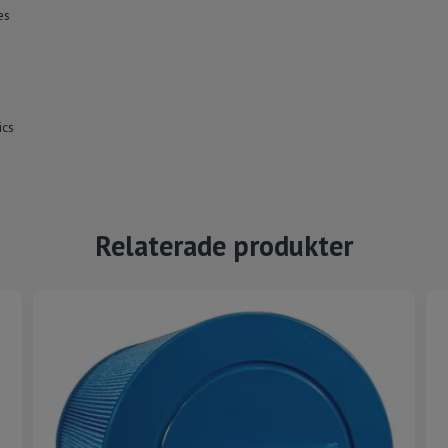
es
ics
Relaterade produkter