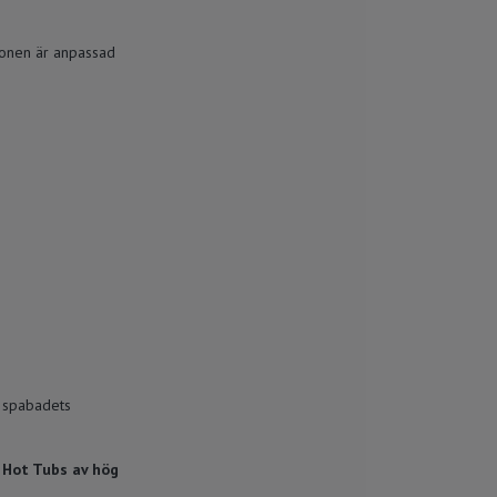
ronen är anpassad
r spabadets
m Hot Tubs av hög