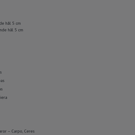
e hål 5 cm
nde hål 5 cm
s
pas
as
iera
ror – Carpo, Ceres