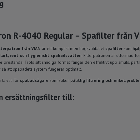
ng
ron R-4040 Regular – Spafilter från 
lterpatron från VIAN
är ett kompakt men högkvalitativt
spafilter
som hjälp
lklart, rent och hygieniskt spabadsvatten
. Filterpatronen är utformad för
ker prestanda. Trots sitt smidiga format fångar den effektivt upp smuts, partik
 så att spabadets system fungerar optimalt.
rkt val för
spabadsägare
som söker
pålitlig filtrering och enkel, probl
 ersättningsfilter till: