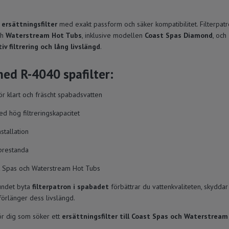
 ersättningsfilter
med exakt passform och säker kompatibilitet. Filterpat
h
Waterstream Hot Tubs
, inklusive modellen
Coast Spas Diamond
, och
iv filtrering och lång livslängd
.
ed R-4040 spafilter:
 för klart och fräscht spabadsvatten
d hög filtreringskapacitet
stallation
 prestanda
t Spas och Waterstream Hot Tubs
undet byta
filterpatron i spabadet
förbättrar du vattenkvaliteten, skydda
örlänger dess livslängd.
för dig som söker ett
ersättningsfilter till Coast Spas och Waterstrea