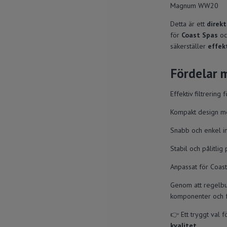
Magnum WW20
Detta är ett
direkt
för
Coast Spas
oc
säkerställer
effekt
Fördelar m
Effektiv filtrering
Kompakt design me
Snabb och enkel in
Stabil och pålitlig
Anpassat för Coas
Genom att regelb
komponenter och f
👉 Ett tryggt val 
kvalitet
.