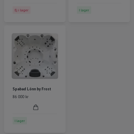
Ej i lager
I lager
Spabad Lönn by Frost
86 000 kr
I lager