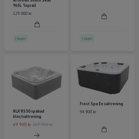
Artesian South Seas
965L Toprail
129 000 kr
I lager
I lager
Frost Spa En saltrening
RLX RS50 spabad
94 900 kr
klor/saltrening
69 900 kr
107 900 kr