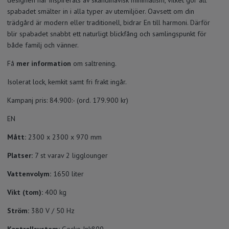
spabadet smälter in i alla typer av utemiljöer. Oavsett om din
trädgård är modern eller traditionell, bidrar En till harmoni. Därför
blir spabadet snabbt ett naturligt blickfång och samlingspunkt för
både familj och vänner.
Få
mer information
om saltrening.
Isolerat lock, kemkit samt fri frakt ingår.
Kampanj pris: 84.900:- (ord. 179.900 kr)
EN
Mått:
2300 x 2300 x 970 mm
Platser:
7 st varav 2 ligglounger
Vattenvolym:
1650 liter
Vikt (tom):
400 kg
Ström:
380 V / 50 Hz
Kontrollsystem:
Gecko Ink800