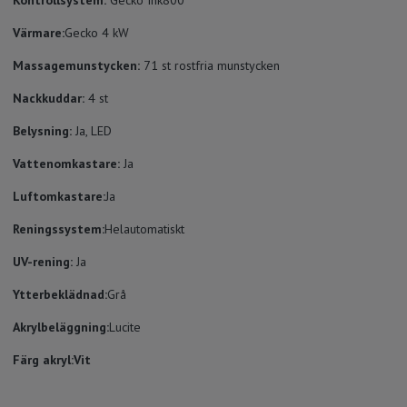
Värmare:
Gecko 4 kW
Massagemunstycken:
71 st rostfria munstycken
Nackkuddar:
4 st
Belysning:
Ja, LED
Vattenomkastare:
Ja
Luftomkastare:
Ja
Reningssystem:
Helautomatiskt
UV-rening:
Ja
Ytterbeklädnad:
Grå
Akrylbeläggning:
Lucite
Färg akryl:Vit