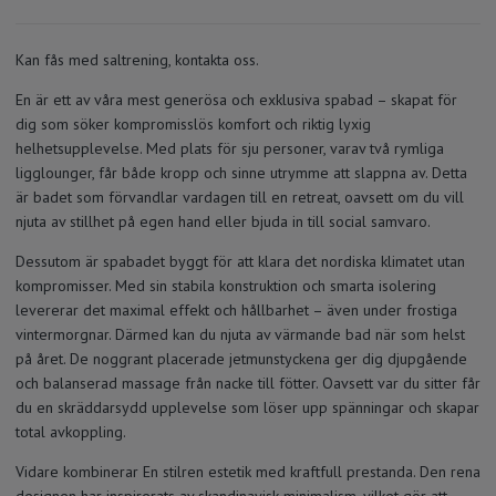
Kan fås med saltrening, kontakta oss.
En är ett av våra mest generösa och exklusiva spabad – skapat för
dig som söker kompromisslös komfort och riktig lyxig
helhetsupplevelse. Med plats för sju personer, varav två rymliga
ligglounger, får både kropp och sinne utrymme att slappna av. Detta
är badet som förvandlar vardagen till en retreat, oavsett om du vill
njuta av stillhet på egen hand eller bjuda in till social samvaro.
Dessutom är spabadet byggt för att klara det nordiska klimatet utan
kompromisser. Med sin stabila konstruktion och smarta isolering
levererar det maximal effekt och hållbarhet – även under frostiga
vintermorgnar. Därmed kan du njuta av värmande bad när som helst
på året. De noggrant placerade jetmunstyckena ger dig djupgående
och balanserad massage från nacke till fötter. Oavsett var du sitter får
du en skräddarsydd upplevelse som löser upp spänningar och skapar
total avkoppling.
Vidare kombinerar En stilren estetik med kraftfull prestanda. Den rena
designen har inspirerats av skandinavisk minimalism, vilket gör att