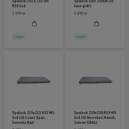
Spalock 235 x 235 cm
Spalock runt 230cm De
R18 Grå
luxe grått
5 899 kr
5 899 kr
I lager
I lager
Spalock 213x213 R33 WS
Spalock 230x230 R19 WS
Grå till Coast Spas,
Grå till Norrsken Hasvik,
Svenska Bad
Sunran SR862