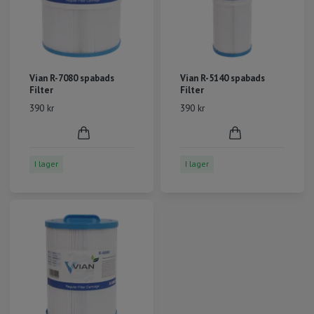
Vian R-7080 spabads
Vian R-5140 spabads
Filter
Filter
390 kr
390 kr
I lager
I lager