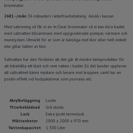
brominator
2681:-/mån
36 månaders räntefriavbetalning Ansök i kassan
Med saltrening så får ni en In.Clear brominator så ni kan köra badet
med saltvatten tillsammans med uppgraderade pumpar, värmare och
munstycken. Utmärkt för er som är känsliga mot klor eller helt enkelt
inte gillar lukten av klor.
Saltvatten har den fördelen att det går åt mindre kemprodukter för
att bibehålla ett klart och rent vatten i badet. En del kunder upplever
att saltvattnet känns mjukare och lenare mot kroppen, samt har en
positiv effekt vid hudsjukdomar som psoriasis etc.
Akrylbeläggning
Lucite
Ytterbeklädnad
Grå utsida
Lock
Extra tjockt termolock
Måttenheter
2000 x 2000 x 970 mm
Vattenkapacitet
1 300 Liter