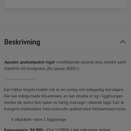
Beskrivning
Aquatec spabadspaket ingår
innehållande isolerat lock, kemkit samt
fraktfritt till tomtgräns.
(Du sparar 8000:-)
- - - - - - - - - - - - - - - - - - - -
Earl håller högsta kvalité och är en rymlig och mångsidig storsäljare.
Här kan många bada tillsammans, en kan sträcka ut sig i liggloungen
medan de andra fem njuter av härlig massage i sittande läge. Earl är
troligtvis marknadens bäst isolerade spabad med fullskummad insida.
6 sittplatser varav 1 ligglounge
Kampanjpris: 94.900:-
(Ord 129900:-) inkl saltrening, inclear