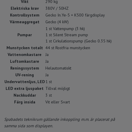
Vikt
290 kg
Elektriska krav
380V / 50HZ
Kontrollsystem
Gecko In.Ye-5 + K500 färgdisplay
Värmeaggregat
Gecko (4 kW)
1 st Vattenpump (3 hk)
Pumpar
1 st Silent Stream pump
1 st Cirkulationspump (Gecko 0.35 hk)
Munstycken totalt
44 st Rostfria munstycken
Vattenomkastare
Ja
Luftomkastare
Ja
Reningssystem
Helautomatiskt
UV-rening
Ja
Undervattenljus, LED
1 st
LED extra ljuspaket
Tillval möjligt
Nackkuddar
3 st
Färg insida
Vit eller Svart
Spabadets teknikrum gällande inkoppling m.m. är placerat på
samma sida som displayen.