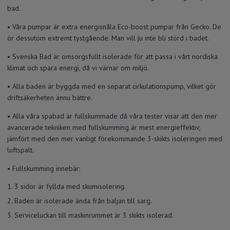
bad.
• Våra pumpar är extra energisnåla Eco-boost pumpar från Gecko. De
ör dessutom extremt tystgående. Man vill ju inte bli störd i badet.
• Svenska Bad är omsorgsfullt isolerade för att passa i vårt nordiska
klimat och spara energi, då vi värnar om miljö.
• Alla baden är byggda med en separat cirkulationspump, vilket gör
driftsäkerheten ännu bättre.
• Alla våra spabad är fullskummade då våra tester visar att den mer
avancerade tekniken med fullskumming är mest energieffektiv,
jämfört med den mer vanligt förekommande 3-skikts isoleringen med
luftspalt.
• Fullskumming innebär:
3 sidor är fyllda med skumisolering.
Baden är isolerade ända från baljan till sarg.
Serviceluckan till maskinrummet är 3 skikts isolerad.