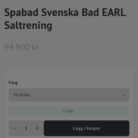
Spabad Svenska Bad EARL
Saltrening
94 900 kr
Färg
I lager
Lägg i korgen