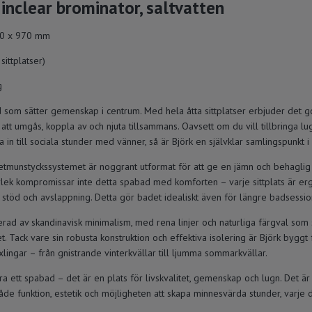
inclear brominator, saltvatten
00 x 970 mm
 sittplatser)
g
d som sätter gemenskap i centrum. Med hela åtta sittplatser erbjuder det
 att umgås, koppla av och njuta tillsammans. Oavsett om du vill tillbringa l
a in till sociala stunder med vänner, så är Björk en självklar samlingspunkt i 
etmunstyckssystemet är noggrant utformat för att ge en jämn och behagli
torlek kompromissar inte detta spabad med komforten – varje sittplats är e
 stöd och avslappning. Detta gör badet idealiskt även för längre badsessio
erad av skandinavisk minimalism, med rena linjer och naturliga färgval som s
. Tack vare sin robusta konstruktion och effektiva isolering är Björk byggt 
xlingar – från gnistrande vinterkvällar till ljumma sommarkvällar.
a ett spabad – det är en plats för livskvalitet, gemenskap och lugn. Det är 
de funktion, estetik och möjligheten att skapa minnesvärda stunder, varje 