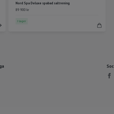
Nord Spa Deluxe spabad saltrening
89 900 kr
I lager
åga
Soc