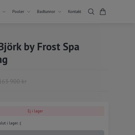
Pooler
Badtunnor
Kontakt
jörk by Frost Spa
ng
163 900 kr
Ej i lager
ut i lager. :(