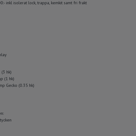
:- inkl isolerat lock, trappa, kemkit samt fri frakt
play
(3 hk)
p (1 hk)
ump Gecko (0.35 hk)
n:
stycken