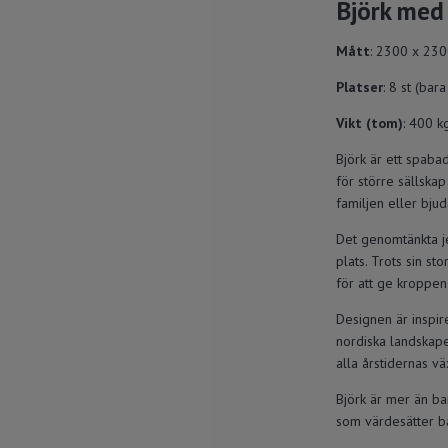
Björk med 
Mått
: 2300 x 23
Platser
: 8 st (bara
Vikt (tom)
: 400 k
Björk är ett spaba
för större sällskap
familjen eller bjud
Det genomtänkta j
plats. Trots sin s
för att ge kroppen
Designen är inspir
nordiska landskapet
alla årstidernas vä
Björk är mer än bar
som värdesätter bå