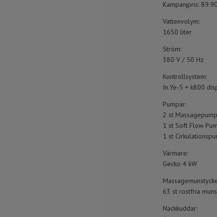
Kampanjpris: 89.900
Vattenvolym:
1650 liter
Ström:
380 V / 50 Hz
Kontrollsystem:
In.Ye-5 + k800 dis
Pumpar:
2 st Massagepump 
1 st Soft Flow Pum
1 st Cirkulationsp
Värmare:
Gecko 4 kW
Massagemunstycke
63 st rostfria mun
Nackkuddar: