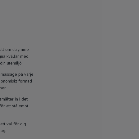
 gott om utrymme
ugna kvällar med
din utemiljö.
g massage på varje
rgonomiskt formad
ner.
mälter in i det
för att stå emot
ett val för dig
dag.