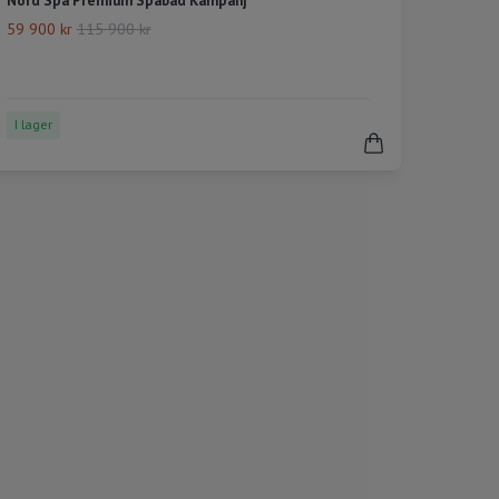
Nord Spa Premium Spabad Kampanj
59 900 kr
115 900 kr
I lager