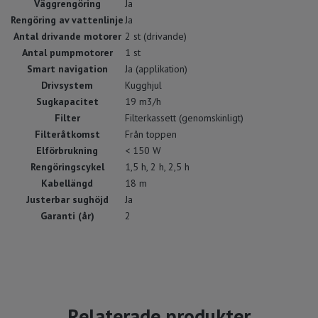
Väggrengöring
Ja
Rengöring av vattenlinje
Ja
Antal drivande motorer
2 st (drivande)
Antal pumpmotorer
1 st
Smart navigation
Ja (applikation)
Drivsystem
Kugghjul
Sugkapacitet
19 m3/h
Filter
Filterkassett (genomskinligt)
Filteråtkomst
Från toppen
Elförbrukning
< 150 W
Rengöringscykel
1,5 h, 2 h, 2,5 h
Kabellängd
18 m
Justerbar sughöjd
Ja
Garanti (år)
2
Relaterade produkter