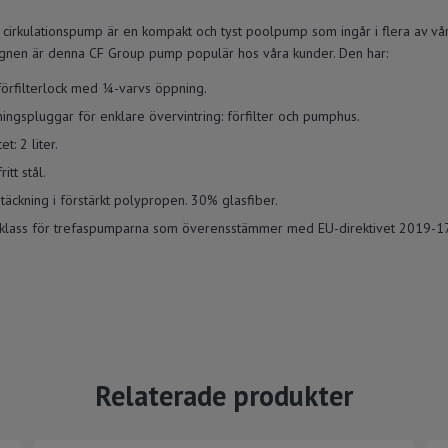
irkulationspump är en kompakt och tyst poolpump som ingår i flera av vå
nen är denna CF Group pump populär hos våra kunder. Den har:
förfilterlock med ¼-varvs öppning.
ngspluggar för enklare övervintring: förfilter och pumphus.
t: 2 liter.
itt stål.
äckning i förstärkt polypropen. 30% glasfiber.
tsklass för trefaspumparna som överensstämmer med EU-direktivet 2019-1
Relaterade produkter