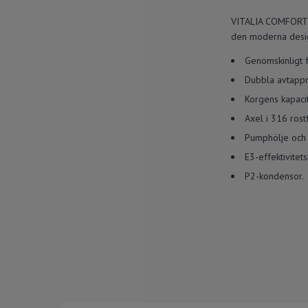
VITALIA COMFORT c
den moderna desig
Genomskinligt 
Dubbla avtappni
Korgens kapacite
Axel i 316 rostfr
Pumphölje och t
E3-effektivite
P2-kondensor.