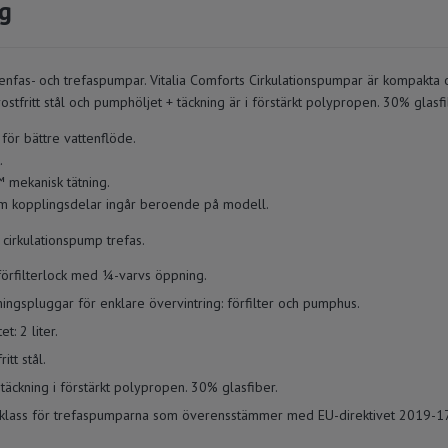
ng
 enfas- och trefaspumpar. Vitalia Comforts Cirkulationspumpar är kompakta 
 rostfritt stål och pumphöljet + täckning är i förstärkt polypropen. 30% glasfi
 för bättre vattenflöde.
.
mekanisk tätning.
m kopplingsdelar ingår beroende på modell.
irkulationspump trefas.
förfilterlock med ¼-varvs öppning.
ngspluggar för enklare övervintring: förfilter och pumphus.
t: 2 liter.
itt stål.
äckning i förstärkt polypropen. 30% glasfiber.
tsklass för trefaspumparna som överensstämmer med EU-direktivet 2019-1