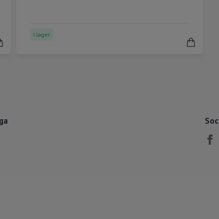
I lager
åga
Soc