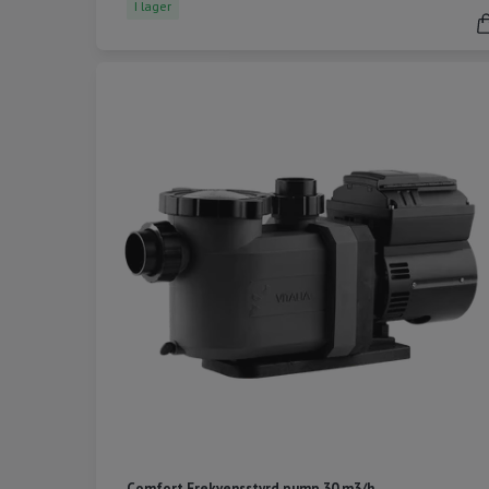
I lager
Comfort Frekvensstyrd pump 30 m3/h