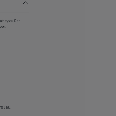
och tysta. Den
ber.
781 EU.