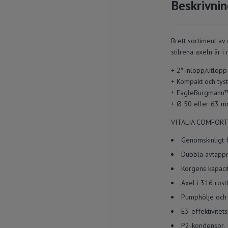
Beskrivni
Brett sortiment av
stilrena axeln är i
+ 2″ inlopp/utlopp
+ Kompakt och tyst
+ EagleBurgmann™ 
+ Ø 50 eller 63 m
VITALIA COMFORT c
Genomskinligt 
Dubbla avtappni
Korgens kapacite
Axel i 316 rostfr
Pumphölje och t
E3-effektivite
P2-kondensor.