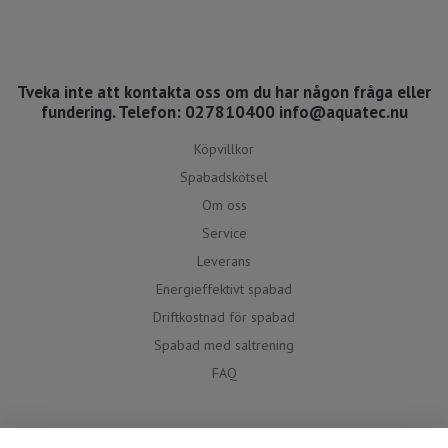
Tveka inte att kontakta oss om du har någon fråga eller
fundering. Telefon: 027810400
info@aquatec.nu
Köpvillkor
Spabadskötsel
Om oss
Service
Leverans
Energieffektivt spabad
Driftkostnad för spabad
Spabad med saltrening
FAQ
Social media