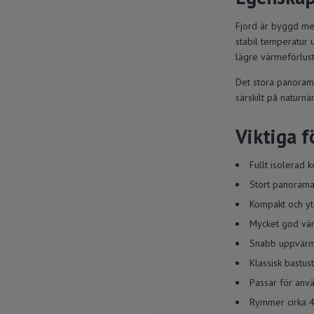
Fjord är byggd med
stabil temperatur 
lägre värmeförluste
Det stora panorama
särskilt på naturnä
Viktiga f
Fullt isolerad k
Stort panoramaf
Kompakt och yt
Mycket god vä
Snabb uppvärm
Klassisk bastu
Passar för anvä
Rymmer cirka 