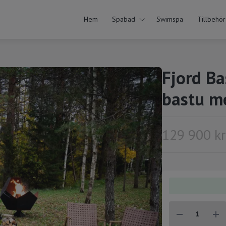
Hem
Spabad
Swimspa
Tillbehör
Fjord Ba
bastu m
129 900 kr