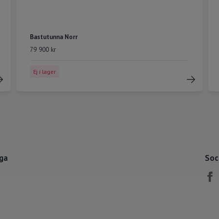
Bastutunna Norr
79 900 kr
Ej i lager
åga
Soc