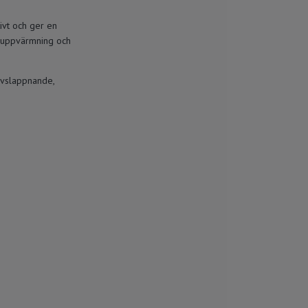
ivt och ger en
b uppvärmning och
avslappnande,