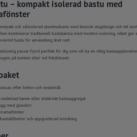
stu – kompakt isolerad bastu med
fönster
kompakt och välisolerad utomhusbastu med klassisk stugdesign och ett sto
len kombinerar traditionell bastukänsla med modern isolering, vilket ger 
ppvärmd bastu för användning året runt.
nlösning passar Fjord perfekt för dig som vill ha en riktig bastuupplevel
skogen, på tomten eller vid fritidshuset.
 paket
npassas efter behov och önskemål.
vedeldad kamin eller elektriskt bastuaggregat
vägg med glasdörr
noramafönster
 bastutillbehör och uppgraderad inredning
er