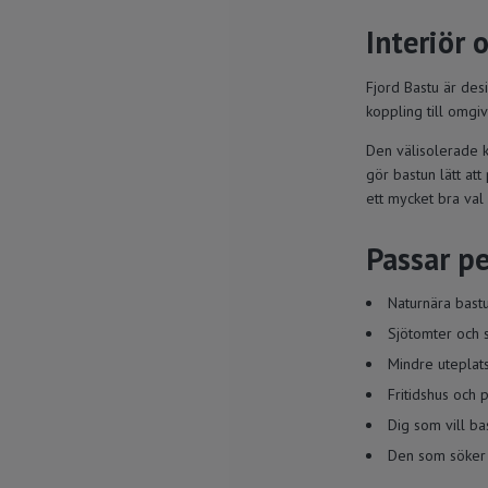
Interiör 
Fjord Bastu är des
koppling till omgi
Den välisolerade k
gör bastun lätt att
ett mycket bra val 
Passar pe
Naturnära bast
Sjötomter och 
Mindre uteplat
Fritidshus och 
Dig som vill ba
Den som söker 