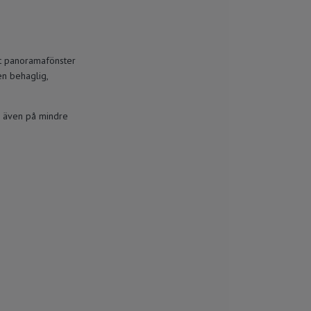
rt panoramafönster
en behaglig,
se även på mindre