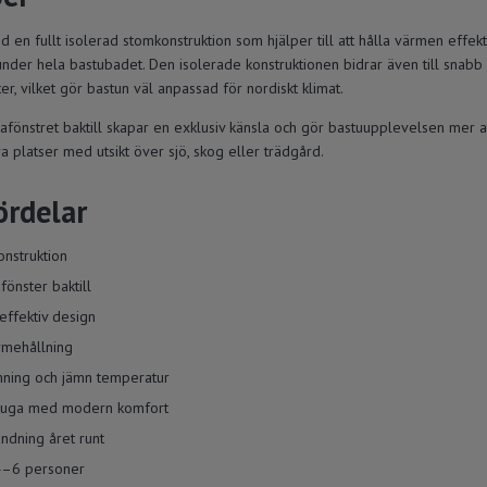
 en fullt isolerad stomkonstruktion som hjälper till att hålla värmen effekt
under hela bastubadet. Den isolerade konstruktionen bidrar även till snab
r, vilket gör bastun väl anpassad för nordiskt klimat.
fönstret baktill skapar en exklusiv känsla och gör bastuupplevelsen mer 
ra platser med utsikt över sjö, skog eller trädgård.
ördelar
onstruktion
önster baktill
effektiv design
rmehållning
ning och jämn temperatur
stuga med modern komfort
ndning året runt
4–6 personer