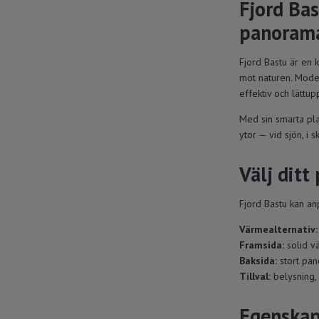
Fjord Ba
panorama
Fjord Bastu är en 
mot naturen. Model
effektiv och lättu
Med sin smarta pla
ytor — vid sjön, i 
Välj ditt
Fjord Bastu kan a
Värmealternativ:
Framsida:
solid 
Baksida:
stort pa
Tillval:
belysning,
Egenskap