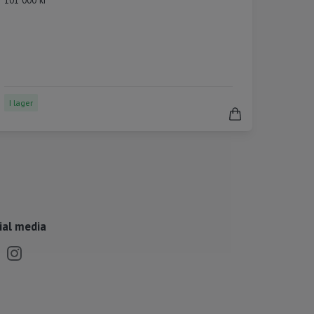
101 000 kr
I lager
ial media