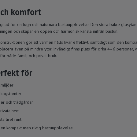
och komfort
ignad för en lugn och naturnära bastuupplevelse. Den stora bakre glasytan
vningen och skapar en öppen och harmonisk känsla inifrån bastun.
onstruktionen gör att värmen hålls kvar effektivt, samtidigt som den komp
 placera även på mindre ytor. Invändigt finns plats för cirka 4–6 personer, vi
för både familj och privat bruk.
rfekt för
umiljöer
skogstomter
ser och trädgårdar
privata hem
sta året runt
en kompakt men riktig bastuupplevelse